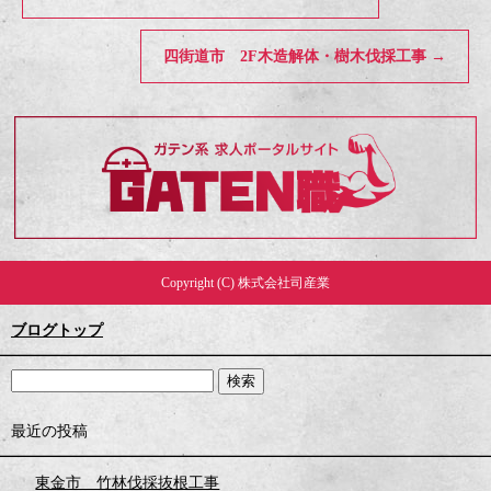
四街道市 2F木造解体・樹木伐採工事
→
Copyright (C) 株式会社司産業
ブログトップ
最近の投稿
東金市 竹林伐採抜根工事